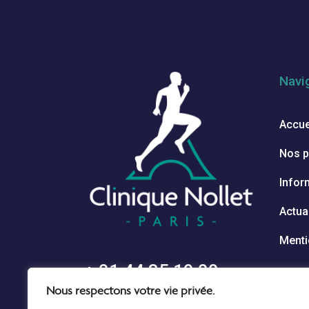
Navi
Accue
Nos p
Infor
Actua
Menti
+ 01 44 85 19 00
Nous respectons votre vie privée.
cliniquenollet.paris@gmail.com