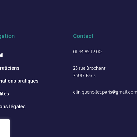
gation
Contact
01 44 85 19 00
il
23 rue Brochant
raticiens
75017 Paris
mations pratiques
cliniquenollet.paris@gmail.co
lités
ons légales