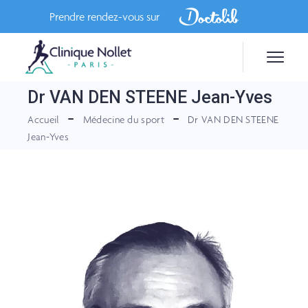
Skip
to
Prendre rendez-vous sur
the
content
Dr VAN DEN STEENE Jean-Yves
Accueil
Médecine du sport
Dr VAN DEN STEENE
Jean-Yves