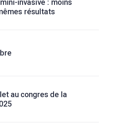
mini-invasive : moins
 mêmes résultats
obre
let au congres de la
025