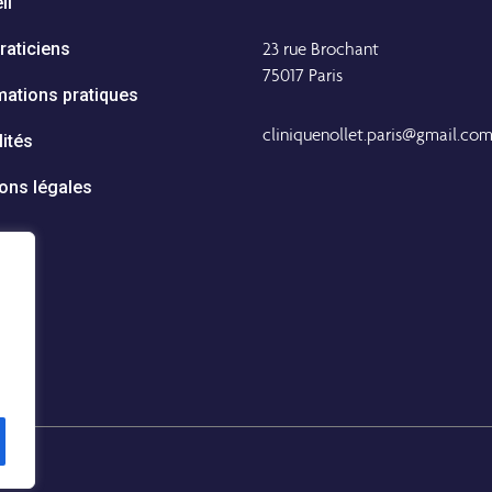
il
23 rue Brochant
raticiens
75017 Paris
mations pratiques
cliniquenollet.paris@gmail.co
lités
ons légales