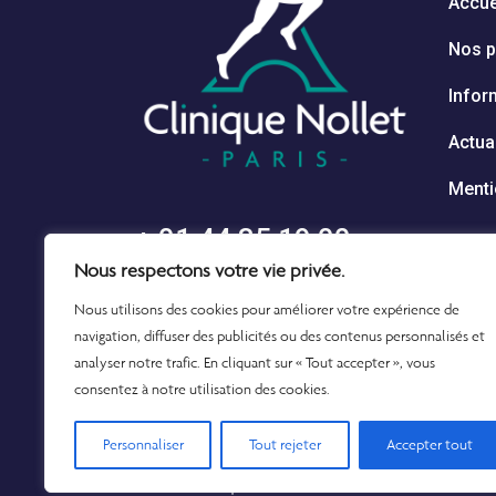
Accue
Nos p
Infor
Actua
Menti
+ 01 44 85 19 00
Nous respectons votre vie privée.
cliniquenollet.paris@gmail.com
Nous utilisons des cookies pour améliorer votre expérience de
navigation, diffuser des publicités ou des contenus personnalisés et
analyser notre trafic. En cliquant sur « Tout accepter », vous
consentez à notre utilisation des cookies.
Personnaliser
Tout rejeter
Accepter tout
© 2022 Clinique Nollet, Tous droits réservés.