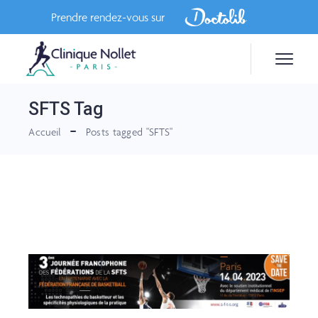
Skip
to
Prendre rendez-vous sur
the
content
SFTS Tag
Accueil
Posts tagged "SFTS"