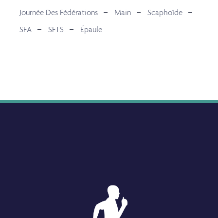
Journée Des Fédérations
Main
Scaphoïde
SFA
SFTS
Épaule