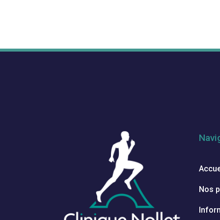
Navi
Accue
Nos p
Infor