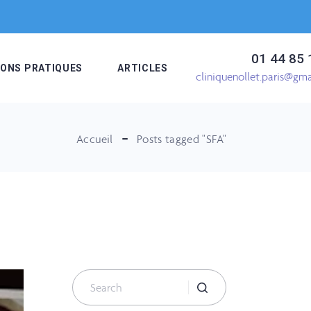
01 44 85 
IONS PRATIQUES
ARTICLES
cliniquenollet.paris@gm
Accueil
Posts tagged "SFA"
Search
for: