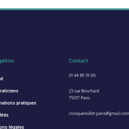
gation
Contact
01 44 85 19 00
il
23 rue Brochant
raticiens
75017 Paris
mations pratiques
cliniquenollet.paris@gmail.co
lités
ons légales