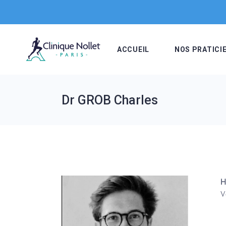
Skip
to
the
content
ACCUEIL
NOS PRATICI
Dr GROB Charles
H
V