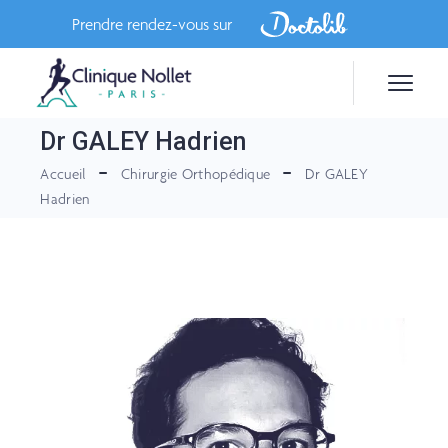
Skip
to
Prendre rendez-vous sur
the
content
Dr GALEY Hadrien
Accueil
Chirurgie Orthopédique
Dr GALEY
Hadrien