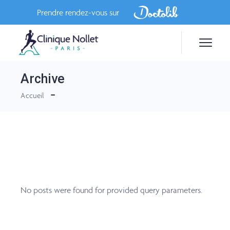
Skip
to
Prendre rendez-vous sur
the
content
Archive
Accueil
No posts were found for provided query parameters.