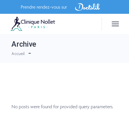
Skip
to
Prendre rendez-vous sur
the
content
Archive
Accueil
No posts were found for provided query parameters.