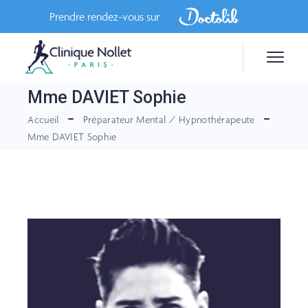
Skip
to
Prendre rendez-vous sur
the
content
Mme DAVIET Sophie
Accueil
Préparateur Mental / Hypnothérapeute
Mme DAVIET Sophie