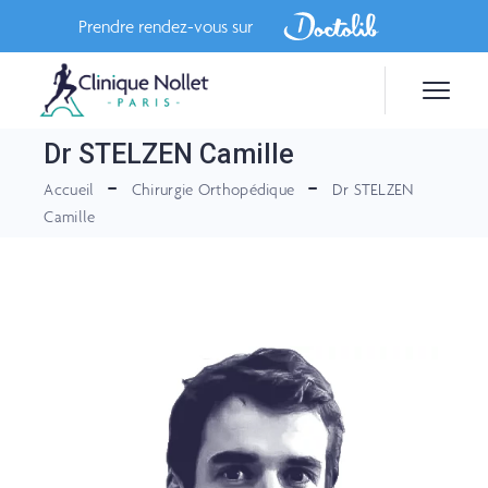
Skip
to
Prendre rendez-vous sur
the
content
Dr STELZEN Camille
Accueil
Chirurgie Orthopédique
Dr STELZEN
Camille